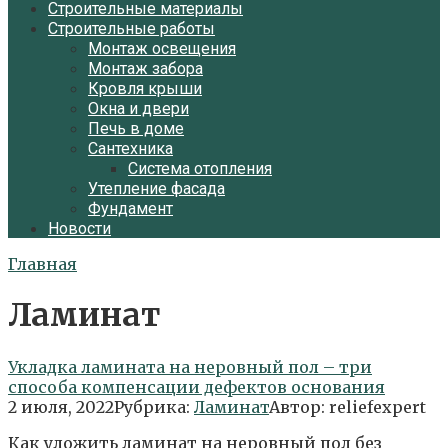
Строительные материалы
Строительные работы
Монтаж освещения
Монтаж забора
Кровля крыши
Окна и двери
Печь в доме
Сантехника
Система отопления
Утепление фасада
Фундамент
Новости
Главная
Ламинат
Укладка ламината на неровный пол – три
способа компенсации дефектов основания
2 июля, 2022
Рубрика:
Ламинат
Автор:
reliefexpert
Как уложить ламинат на неровный пол без