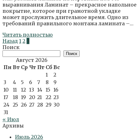
выравнивания Ламинат – прекрасное напольное
покрытие, которое при грамотной укладке
может прослужить длительное время. Одно из
требований правильного монтажа ламината –…
Читать полностью
Пагинация
Назад
1
2
3
записей
Поиск
Поиск
Август 2026
Пн
Вт
Ср
Чт
Пт
Сб
Вс
1
2
3
4
5
6
7
8
9
10
11
12
13
14
15
16
17
18
19
20
21
22
23
24
25
26
27
28
29
30
31
« Июл
Архивы
Июль 2026