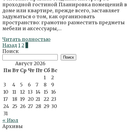
проходной гостиной Планировка помещений в
доме или квартире, прежде всего, заставляет
задуматься о том, как организовать
пространство: грамотно разместить предметы
мебели и аксессуары,…
Читать полностью
Пагинация
Назад
1
2
3
записей
Поиск
Поиск
Август 2026
Пн
Вт
Ср
Чт
Пт
Сб
Вс
1
2
3
4
5
6
7
8
9
10
11
12
13
14
15
16
17
18
19
20
21
22
23
24
25
26
27
28
29
30
31
« Июл
Архивы