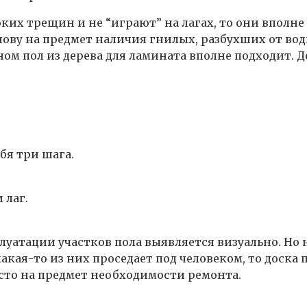
ких трещин и не “играют” на лагах, то они впол
ову на предмет наличия гнилых, разбухших от вод
ом пол из дерева для ламината вполне подходит. 
бя три шага.
 лаг.
уатации участков пола выявляется визуально. Но 
кая-то из них проседает под человеком, то доска п
есто на предмет необходимости ремонта.