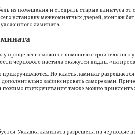
ль из помещения и отодрать старые плинтуса от ст
всего установку межкомнатных дверей, монтаж бат
 уложенного ламината.
амината
лу проще всего можно с помощью строительного ур
ности чернового настила окажутся видны «на просв
е прикручиваются. Но класть ламинат разрешается
 дополнительно зафиксировать саморезами. Приче
и помимо прикручивания также можно приклеить з
уется. Укладка ламината разрешена на черновые п