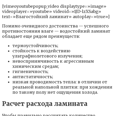
[vimeoyoutubepopup_video displaytype=»image»
videoplayer=»youtube» videoid=»1JD-lzXSabg»
text=»Влагостойкий ламинат» autoplay=»true»]
Помимо очевидного достоинства — успешного
противостояния влаге — водостойкий ламинат
обладает еще рядом преимуществ:
термоустойчивость;
стойкость к воздействию
ультрафиолетового излучения;
невосприимчивость к агрессивным
химическим средам;
гигиеничность;
антистатичность;
низкая проводимость тепла: в отличии от
реальной напольной плитки: при хождении
по такому полу нет ощущения холода.
Расчет расхода ламината
Чтобы правильно рассчитать количество