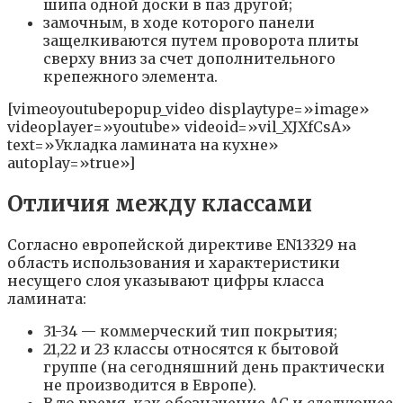
шипа одной доски в паз другой;
замочным, в ходе которого панели
защелкиваются путем проворота плиты
сверху вниз за счет дополнительного
крепежного элемента.
[vimeoyoutubepopup_video displaytype=»image»
videoplayer=»youtube» videoid=»vil_XJXfCsA»
text=»Укладка ламината на кухне»
autoplay=»true»]
Отличия между классами
Согласно европейской директиве EN13329 на
область использования и характеристики
несущего слоя указывают цифры класса
ламината:
31-34 — коммерческий тип покрытия;
21,22 и 23 классы относятся к бытовой
группе (на сегодняшний день практически
не производится в Европе).
В то время, как обозначение AC и следующее