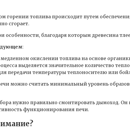
ном горении топлива происходит путем обеспечени
но сгорает.
 особенности, благодаря которым древесина тлеет
ледующем
:
медленном окислении топлива на основе органики,
процесса выделяется значительное количество тепл
для передачи температуры теплоносителю или бойл
чи можно считать минимальный уровень образов
рибора нужно правильно смонтировать дымоход. Он
ктивность функционирования печи.
внимание?