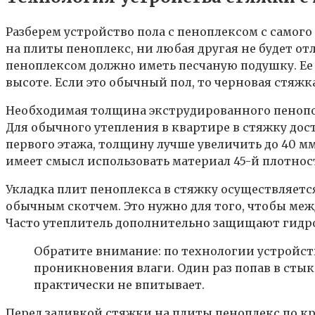
Разберем устройство пола с пеноплексом с самого
на плиты пеноплекс, ни любая другая не будет от
пеноплексом должно иметь песчаную подушку. Ее
высоте. Если это обычный пол, то черновая стяжк
Необходимая толщина экструдированного пенопол
Для обычного утепления в квартире в стяжку дост
первого этажа, толщину лучше увеличить до 40 мм
имеет смысл использовать материал 45-й плотнос
Укладка плит пеноплекса в стяжку осуществляет
обычным скотчем. Это нужно для того, чтобы меж
Часто утеплитель дополнительно защищают гидро
Обратите внимание: по технологии устройства
проникновения влаги. Один раз попав в стык
практически не впитывает.
Перед заливкой стяжки на плиты пеноплекс по к