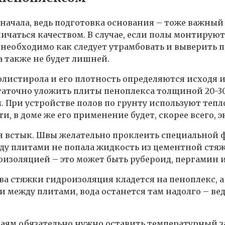
 начала, ведь подготовка основания – тоже важный
личаться качеством. В случае, если полы монтируют
 необходимо как следует утрамбовать и выверить 
а также не будет лишней.
истирола и его плотность определяются исходя и
аточно уложить плиты пеноплекса толщиной 20-30 м
. При устройстве полов по грунту используют тепл
ти, в доме же его применение будет, скорее всего
ся встык. Швы желательно проклеить специальной 
ду плитами не попала жидкость из цементной стяжк
изоляцией – это может быть рубероид, пергамин и
 стяжки гидроизоляция кладется на пеноплекс, а н
и между плитами, вода останется там надолго – в
раям обязательно нужно оставить температурный з