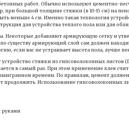
бетонных работ. Обычно используют цементно-песчан
 при большой толщине стяжки (в 10-15 см) на пен
ыть меньше 4 см. Именно такая технология устрой
трукция для устройства теплого пола или для обл
ы. Некоторые добавляют армирующую сетку и утверж
по существу армирующий слой сам должен находить
огию, если вас не устраивает высота пола, лучше п
устройство стяжки из гипсоволоконных листов (ГВЛ
ется в самый раз. При этом применение клея счита
 выигранном времени. По правилам, цемент должен 
ет продолжить. Использование гипсоволоконных ли