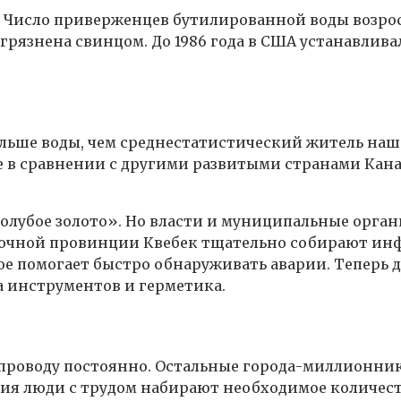
а. Число приверженцев бутилированной воды возро
грязнена свинцом. До 1986 года в США устанавлива
льше воды, чем среднестатистический житель нашей
ще в сравнении с другими развитыми странами Кана
«голубое золото». Но власти и муниципальные орг
точной провинции Квебек тщательно собирают инф
ое помогает быстро обнаруживать аварии. Теперь 
а инструментов и герметика.
проводу постоянно. Остальные города-миллионник
ления люди с трудом набирают необходимое количест