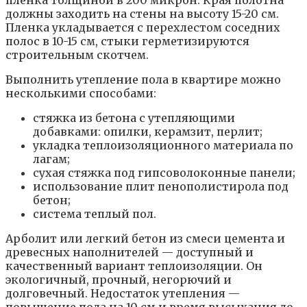
должны заходить на стены на высоту 15-20 см.
Пленка укладывается с перехлестом соседних
полос в 10-15 см, стыки герметизируются
строительным скотчем.
Выполнить утепление пола в квартире можно
несколькими способами:
стяжка из бетона с утепляющими
добавками: опилки, керамзит, перлит;
укладка теплоизоляционного материала по
лагам;
сухая стяжка под гипсоволоконные панели;
использование плит пенополистирола под
бетон;
система теплый пол.
Арболит или легкий бетон из смеси цемента и
древесных наполнителей — доступный и
качественный вариант теплоизоляции. Он
экологичный, прочный, негорючий и
долговечный. Недостаток утепления —
повышение пола на 10 см и время высыхания до