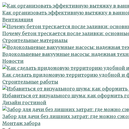
Как организовать эффективную вытяжку в ванно
Вентиляция
Почему бетон трескается после заливки: основн
Строительные материалы
Водокольцевые вакуумные насосы: надежная тех
Новости
Как сделать придомовую территорию удобной и
Строительные работы
Избавиться от визуального шума: как оформить 
Дизайн гостиной
Забор для дачи без лишних затрат: где можно сэко
Монтаж забора