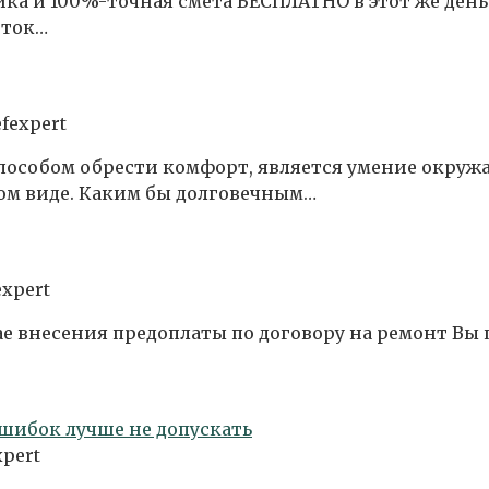
ка и 100%-точная смета БЕСПЛАТНО в этот же день
еток…
efexpert
способом обрести комфорт, является умение окру
ном виде. Каким бы долговечным…
expert
ае внесения предоплаты по договору на ремонт Вы 
ошибок лучше не допускать
xpert