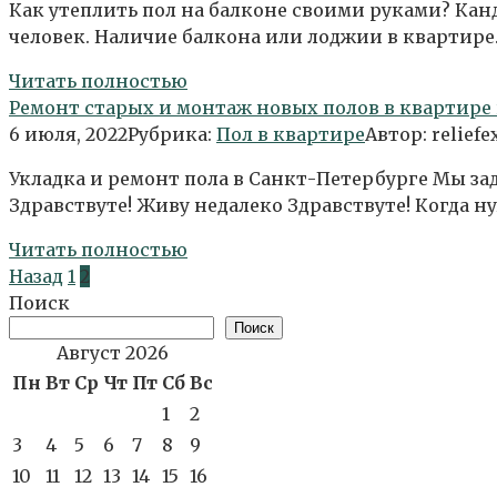
Как утеплить пол на балконе своими руками? Канд
человек. Наличие балкона или лоджии в квартир
Читать полностью
Ремонт старых и монтаж новых полов в квартире
6 июля, 2022
Рубрика:
Пол в квартире
Автор:
reliefe
Укладка и ремонт пола в Санкт-Петербурге Мы за
Здравствуте! Живу недалеко Здравствуте! Когда н
Читать полностью
Пагинация
Назад
1
2
записей
Поиск
Поиск
Август 2026
Пн
Вт
Ср
Чт
Пт
Сб
Вс
1
2
3
4
5
6
7
8
9
10
11
12
13
14
15
16