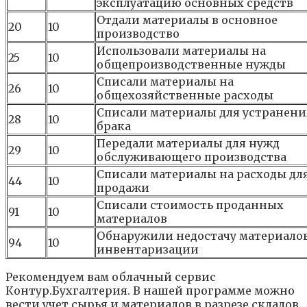
эксплуатацию основных средств
Отдали материалы в основное
20
10
производство
Использовали материалы на
25
10
общепроизводственные нужды
Списали материалы на
26
10
общехозяйственные расходы
Списали материалы для устранени
28
10
брака
Передали материалы для нужд
29
10
обслуживающего производства
Списали материалы на расходы дл
44
10
продажи
Списали стоимость проданных
91
10
материалов
Обнаружили недостачу материало
94
10
инвентаризации
Рекомендуем вам облачный сервис
Контур.Бухгалтерия. В нашей программе можно
вести учет сырья и материалов в разрезе складов,