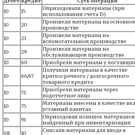
Дебет
Кредит
Суть операции
Оприходовали материалы (при
10
15
использовании счета 15)
Произвели материалы на основно
10
20
производстве
Произвели материалы на
10
23
вспомогательном производстве
Произвели материалы на
10
29
обслуживающем производстве
10
60
Приобрели материалы у поставщи
Получили материалы в качестве
10
66/67
краткосрочного / долгосрочного
товарного кредита
Приобрели материалы через
10
71
подотчетное лицо
Материалы внесены в качестве вкл
10
75
уставный капитал
Оприходован излишек материалов
10
91
найденный при инвентаризации
Списали материалы для ввода в
08
10