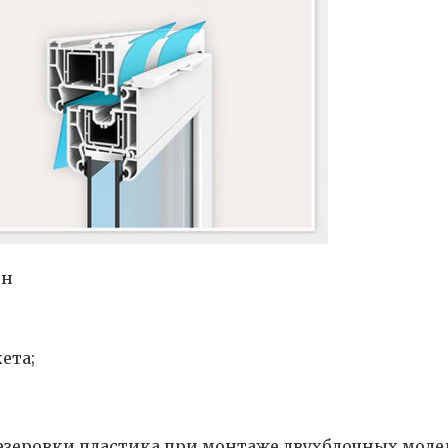
ен
ета;
;
зеровки пластика при монтаже двухблочных моде