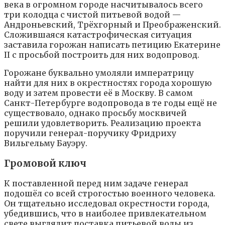
века в огромном городе насчитывалось всего
три колодца с чистой питьевой водой —
Андроньевский, Трёхгорный и Преображенский.
Сложившаяся катастрофическая ситуация
заставила горожан написать петицию Екатерине
II с просьбой построить для них водопровод.
Горожане буквально умоляли императрицу
найти для них в окрестностях города хорошую
воду и затем провести её в Москву. В самом
Санкт-Петербурге водопровода в те годы ещё не
существовало, однако просьбу москвичей
решили удовлетворить. Реализацию проекта
поручили генерал-поручику Фридриху
Вильгельму Бауэру.
Громовой ключ
К поставленной перед ним задаче генерал
подошёл со всей строгостью военного человека.
Он тщательно исследовал окрестности города,
убедившись, что в наиболее привлекательном
свете выглядит поставка питьевой воды из