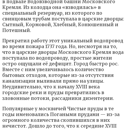
в подвале Водовзводной башни Московского
Кремля. Из колодца она «взводилась» в
специальный резервуар, из которого по
свинцовым трубам поступала в царские дворцы:
Сытный, Кормовой, Хлебный, Конюшенный и
Потешный.
Прекратил работу этот уникальный водопровод
во время пожара 1737 года. Но, несмотря на то,
что в царские дворцы Московского Кремля вода
поступала по водопроводу, простые жители
остро ощущали её дефицит. Город быстро рос.
Вместе с ним увеличивалось количество
бытовых отходов, которые из-за отсутствия
канализации выливали прямо на улицы.
Неудивительно, что к началу XVIII века
городские реки и пруды превратились в
зловонные потоки, рассадники дизентерии.
Популярные у москвичей Чистые пруды в те
годы именовались Погаными прудами — из-за
огромного количества скопившихся в них
нечистот. Дошло до того, что к середине XVIII