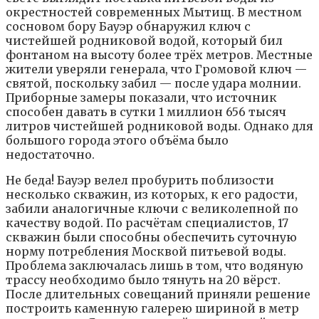
окрестностей современных Мытищ. В местном
сосновом бору Бауэр обнаружил ключ с
чистейшей родниковой водой, который бил
фонтаном на высоту более трёх метров. Местные
жители уверяли генерала, что Громовой ключ —
святой, поскольку забил — после удара молнии.
Приборные замеры показали, что источник
способен давать в сутки 1 миллион 656 тысяч
литров чистейшей родниковой воды. Однако для
большого города этого объёма было
недостаточно.
Не беда! Бауэр велел пробурить поблизости
несколько скважин, из которых, к его радости,
забили аналогичные ключи с великолепной по
качеству водой. По расчётам специалистов, 17
скважин были способны обеспечить суточную
норму потребления Москвой питьевой воды.
Проблема заключалась лишь в том, что водяную
трассу необходимо было тянуть на 20 вёрст.
После длительных совещаний приняли решение
построить каменную галерею шириной в метр