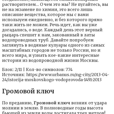
растворителем… О чем это мы? Не пугайтесь, вы
не на экзамене по химии, это всего лишь
описание вещества, которое мы с вами
используем ежедневно, и без которого прямо
таки жить не можем. Речь идет, как вы уже
догадались, о воде. Каждый день этот верный
рыцарь спешит к нам, закованный в латы
водопроводных труб. Давайте попробуем
заглянуть в водяные кулуары одного из самых
масштабных городов не только России, но и
всего мира, и узнать кое-какие интересные
истории из водопроводной жизни Москвы.
Блок: 2/11 | Кол-во символов: 774
Источник: https://www.urbanus.ru/ng-city/2013-04-
24/istorija-moskovskogo-vodoprovoda-1491-2013
Громовой ключ
По преданию,
Громовой ключ
возник от удара
молнии в землю. В полноводные годы высота
бьющей из земли воды достигала трех метров!