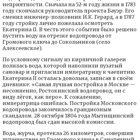
неприятности. Сначала на 52-м году жизни в 1783
году скончался руководитель проекта Бауэр. Его
сменил инженер-полковник И.К. Герард, а в 1787
году стройку лично пожелала осмотреть
Екатерина II. В честь этого события было решено
пустить воду на отрезке водопровода от
Громового ключа до Сокольников (село
Алексеевское).
По условному сигналу из кирпичной галереи
полилась вода, которой наполнили пузатый
самовар и пригласили императрицу к чаепитию.
Екатерина II осталась довольна, записав в своём
дневнике: «Самая лучшая постройка в Москве —
несомненно, Ростокинский водопровод, он с
виду лёгок, как перо». К сожалению,
императрица ошиблась. Постройка Московского
водопровода закончилось грандиозным
скандалом. 28 октября 1804 года Мытищинский
водопровод был сдан высокой комиссии.
Вода, журча, протекла 26 километров, совершив
путешествие из Громового ключа в Самотечный