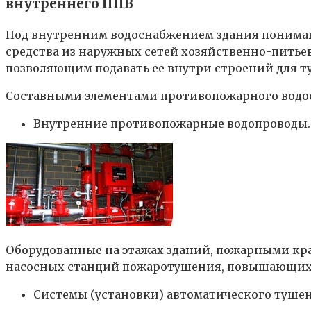
внутреннего ППВ
Под внутренним водоснабжением здания понимаю
средства из наружных сетей хозяйственно-питье
позволяющим подавать ее внутри строений для т
Составными элементами противопожарного водос
Внутренние противопожарные водопроводы.
Оборудованные на этажах зданий, пожарными кра
насосных станций пожаротушения, повышающих н
Системы (установки) автоматического тушен