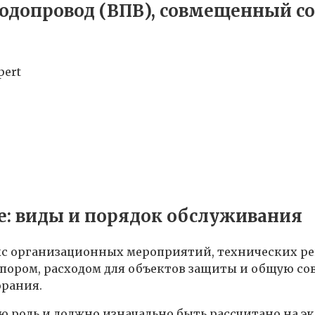
допровод (ВПВ), совмещенный со
pert
: виды и порядок обслуживания
кс организационных мероприятий, технических ре
апором, расходом для объектов защиты и общую со
орания.
 роль и должно изначально быть рассчитано на эк