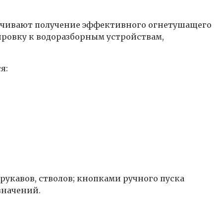
ечивают получение эффективного огнетушащего
ировку к водоразборным устройствам,
я:
укавов, стволов; кнопками ручного пуска
значений.