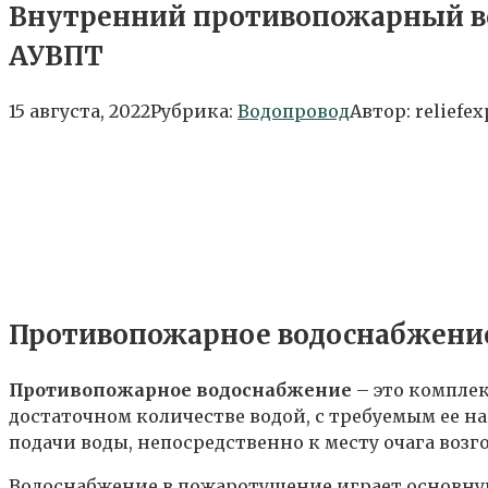
Внутренний противопожарный во
АУВПТ
15 августа, 2022
Рубрика:
Водопровод
Автор:
reliefex
Противопожарное водоснабжение
Противопожарное водоснабжение
– это компле
достаточном количестве водой, с требуемым ее н
подачи воды, непосредственно к месту очага возг
Водоснабжение в пожаротушение играет основную