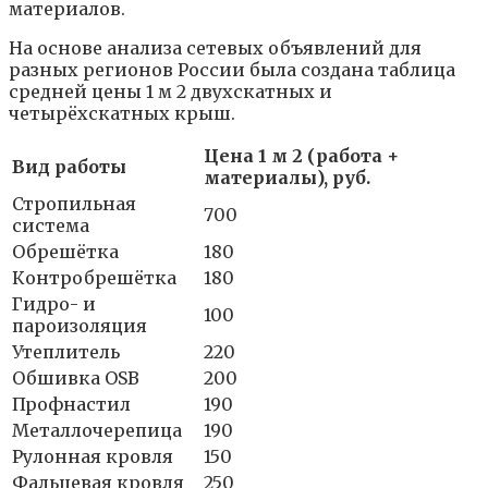
материалов.
На основе анализа сетевых объявлений для
разных регионов России была создана таблица
средней цены 1 м 2 двухскатных и
четырёхскатных крыш.
Цена 1 м 2 (работа +
Вид работы
материалы), руб.
Стропильная
700
система
Обрешётка
180
Контробрешётка
180
Гидро- и
100
пароизоляция
Утеплитель
220
Обшивка OSB
200
Профнастил
190
Металлочерепица
190
Рулонная кровля
150
Фальцевая кровля
250