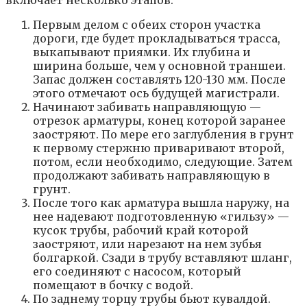
включает несколько этапов.
Первым делом с обеих сторон участка
дороги, где будет прокладываться трасса,
выкапывают приямки. Их глубина и
ширина больше, чем у основной траншеи.
Запас должен составлять 120-130 мм. После
этого отмечают ось будущей магистрали.
Начинают забивать направляющую —
отрезок арматуры, конец которой заранее
заостряют. По мере его заглубления в грунт
к первому стержню приваривают второй,
потом, если необходимо, следующие. Затем
продолжают забивать направляющую в
грунт.
После того как арматура вышла наружу, на
нее надевают подготовленную «гильзу» —
кусок трубы, рабочий край которой
заостряют, или нарезают на нем зубья
болгаркой. Сзади в трубу вставляют шланг,
его соединяют с насосом, который
помещают в бочку с водой.
По заднему торцу трубы бьют кувалдой.