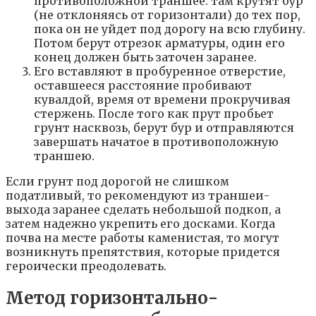
противоположной траншее: там крутят бур
(не отклоняясь от горизонтали) до тех пор,
пока он не уйдет под дорогу на всю глубину.
Потом берут отрезок арматуры, один его
конец должен быть заточен заранее.
Его вставляют в пробуренное отверстие,
оставшееся расстояние пробивают
кувалдой, время от времени прокручивая
стержень. После того как прут пробьет
грунт насквозь, берут бур и отправляются
завершать начатое в противоположную
траншею.
Если грунт под дорогой не слишком
податливый, то рекомендуют из траншеи-
выхода заранее сделать небольшой подкоп, а
затем надежно укрепить его досками. Когда
почва на месте работы каменистая, то могут
возникнуть препятствия, которые придется
героически преодолевать.
Метод горизонтально-